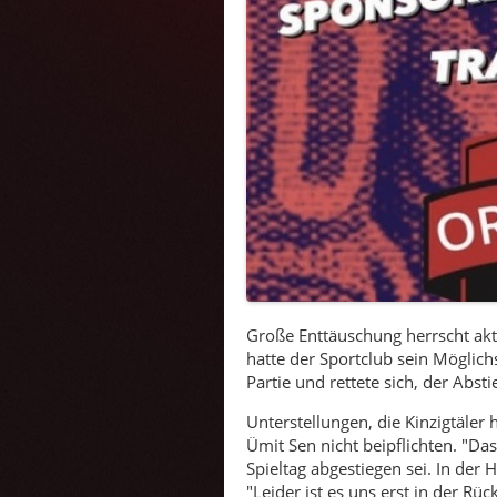
Große Enttäuschung herrscht akt
hatte der Sportclub sein Möglich
Partie und rettete sich, der Abst
Unterstellungen, die Kinzigtäler
Ümit Sen nicht beipflichten. "Da
Spieltag abgestiegen sei. In der
"Leider ist es uns erst in der Rü