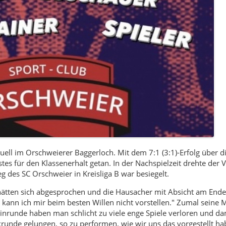
uell im Orschweierer Baggerloch. Mit dem 7:1 (3:1)-Erfolg über
stes für den Klassenerhalt getan. In der Nachspielzeit drehte der
ieg des SC Orschweier in Kreisliga B war besiegelt.
 hätten sich abgesprochen und die Hausacher mit Absicht am Ende
s kann ich mir beim besten Willen nicht vorstellen." Zumal seine 
 Hinrunde haben man schlicht zu viele enge Spiele verloren und 
ckrunde gelungen, so zu performen, wie wir uns das vorgestellt hab